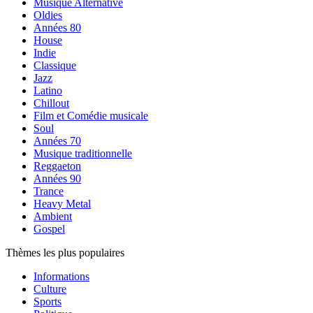
Musique Alternative
Oldies
Années 80
House
Indie
Classique
Jazz
Latino
Chillout
Film et Comédie musicale
Soul
Années 70
Musique traditionnelle
Reggaeton
Années 90
Trance
Heavy Metal
Ambient
Gospel
Thèmes les plus populaires
Informations
Culture
Sports