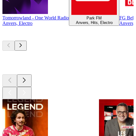
Tomorrowland - One World Radio
FG Belg
Park FM
Anvers, Hits, Electro
Anvers, Electro
Anvers, 
Les meilleurs
podcasts
Les meilleurs
podcasts
Les meilleurs
podcasts