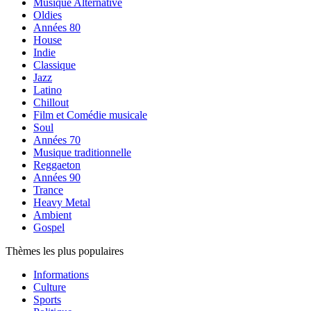
Musique Alternative
Oldies
Années 80
House
Indie
Classique
Jazz
Latino
Chillout
Film et Comédie musicale
Soul
Années 70
Musique traditionnelle
Reggaeton
Années 90
Trance
Heavy Metal
Ambient
Gospel
Thèmes les plus populaires
Informations
Culture
Sports