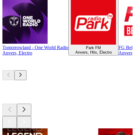
Tomorrowland - One World Radio
FG Belg
Park FM
Anvers, Hits, Electro
Anvers, Electro
Anvers, 
Les meilleurs
podcasts
Les meilleurs
podcasts
Les meilleurs
podcasts