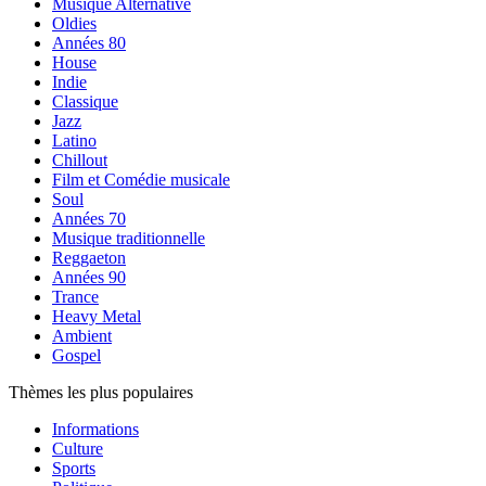
Musique Alternative
Oldies
Années 80
House
Indie
Classique
Jazz
Latino
Chillout
Film et Comédie musicale
Soul
Années 70
Musique traditionnelle
Reggaeton
Années 90
Trance
Heavy Metal
Ambient
Gospel
Thèmes les plus populaires
Informations
Culture
Sports