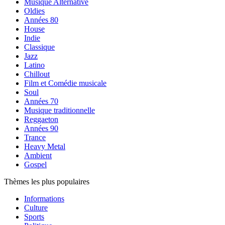
Musique Alternative
Oldies
Années 80
House
Indie
Classique
Jazz
Latino
Chillout
Film et Comédie musicale
Soul
Années 70
Musique traditionnelle
Reggaeton
Années 90
Trance
Heavy Metal
Ambient
Gospel
Thèmes les plus populaires
Informations
Culture
Sports