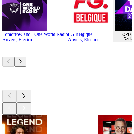
Tomorrowland - One World Radio
FG Belgique
TOPDa
Roule
Anvers, Electro
Anvers, Electro
Les meilleurs
podcasts
Les meilleurs
podcasts
Les meilleurs
podcasts