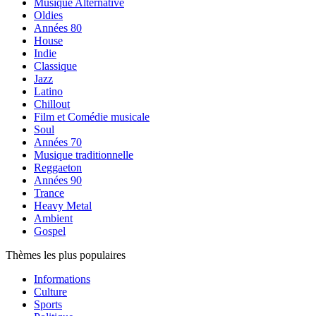
Musique Alternative
Oldies
Années 80
House
Indie
Classique
Jazz
Latino
Chillout
Film et Comédie musicale
Soul
Années 70
Musique traditionnelle
Reggaeton
Années 90
Trance
Heavy Metal
Ambient
Gospel
Thèmes les plus populaires
Informations
Culture
Sports