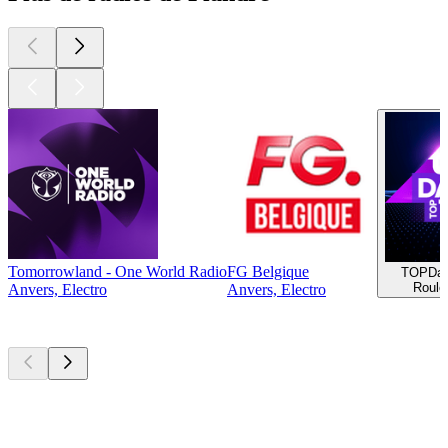
Tomorrowland - One World Radio
FG Belgique
TOPDa
Roule
Anvers, Electro
Anvers, Electro
Les meilleurs
podcasts
Les meilleurs
podcasts
Les meilleurs
podcasts