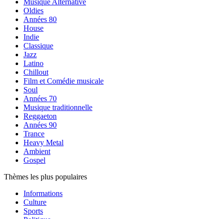
Musique Alternative
Oldies
Années 80
House
Indie
Classique
Jazz
Latino
Chillout
Film et Comédie musicale
Soul
Années 70
Musique traditionnelle
Reggaeton
Années 90
Trance
Heavy Metal
Ambient
Gospel
Thèmes les plus populaires
Informations
Culture
Sports