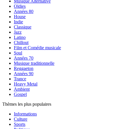
Musique Alternative
Oldies
Années 80
House
Indie
Classique
Jazz
Latino
Chillout
Film et Comédie musicale
Soul
Années 70
Musique traditionnelle
Reggaeton
Années 90
Trance
Heavy Metal
Ambient
Gospel
Thèmes les plus populaires
Informations
Culture
Sports