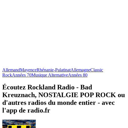
Allemand
Mayence
Rhénanie-Palatinat
Allemagne
Classic
Rock
Années 70
Musique Alternative
Années 80
Écoutez Rockland Radio - Bad
Kreuznach, NOSTALGIE POP ROCK ou
d'autres radios du monde entier - avec
l'app de radio.fr