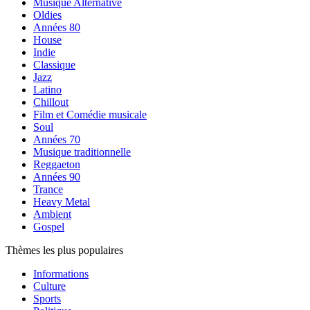
Musique Alternative
Oldies
Années 80
House
Indie
Classique
Jazz
Latino
Chillout
Film et Comédie musicale
Soul
Années 70
Musique traditionnelle
Reggaeton
Années 90
Trance
Heavy Metal
Ambient
Gospel
Thèmes les plus populaires
Informations
Culture
Sports