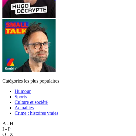
Catégories les plus populaires
Humour
Sports
Culture et société
Actualités
Crime : histoires vraies
A - H
I - P
Q - Z