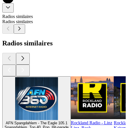
Radios similaires
Radios similaires
Radios similaires
Rockland Radio - Linz
Rocklan
AFN Spangdahlem - The Eagle 105.1
Spangdahlem, Top 40, Pop, Hit-parade
Linz, Rock
Kaisers