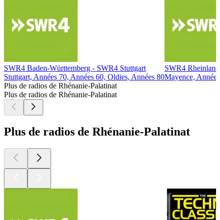
SWR4 Baden-Württemberg - SWR4 Stuttgart
SWR4 Rheinland
Stuttgart, Années 70, Années 60, Oldies, Années 80
Mayence, Années 
Plus de radios de Rhénanie-Palatinat
Plus de radios de Rhénanie-Palatinat
Plus de radios de Rhénanie-Palatinat