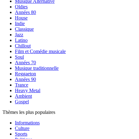
Musique Alternative
Oldies
Années 80
House
Indie
Classique
Jazz
Latino
Chillout
Film et Comédie musicale
Soul
Années 70
Musique traditionnelle
Reggaeton
Années 90
Trance
Heavy Metal
Ambient
Gospel
Thèmes les plus populaires
Informations
Culture
Sports