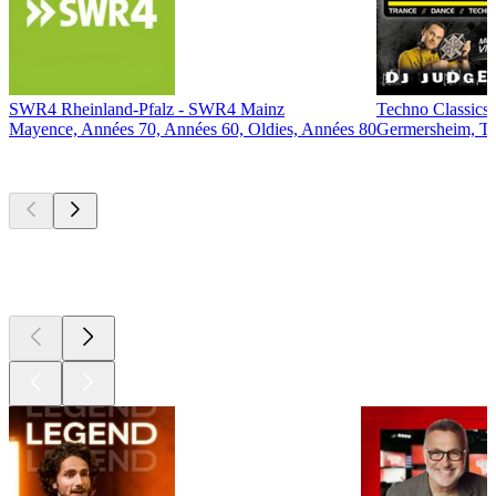
SWR4 Rheinland-Pfalz - SWR4 Mainz
Techno Classics
Mayence, Années 70, Années 60, Oldies, Années 80
Germersheim, T
Les meilleurs
podcasts
Les meilleurs
podcasts
Les meilleurs
podcasts