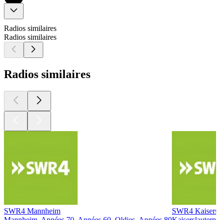
Radios similaires
Radios similaires
Radios similaires
SWR4 Mannheim
SWR4 Kaisersl
Mannheim, Années 70, Années 60, Oldies, Années 80
Kaiserslautern