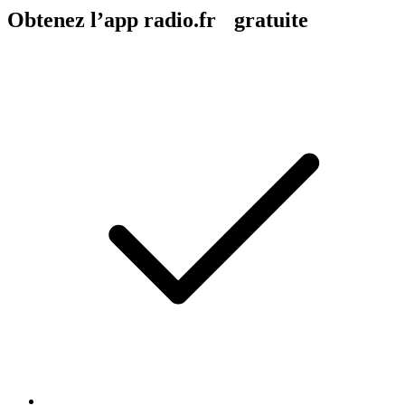
Obtenez l’app radio.fr gratuite