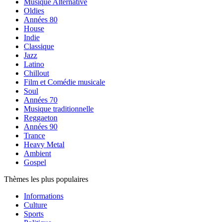
Musique Alternative
Oldies
Années 80
House
Indie
Classique
Jazz
Latino
Chillout
Film et Comédie musicale
Soul
Années 70
Musique traditionnelle
Reggaeton
Années 90
Trance
Heavy Metal
Ambient
Gospel
Thèmes les plus populaires
Informations
Culture
Sports