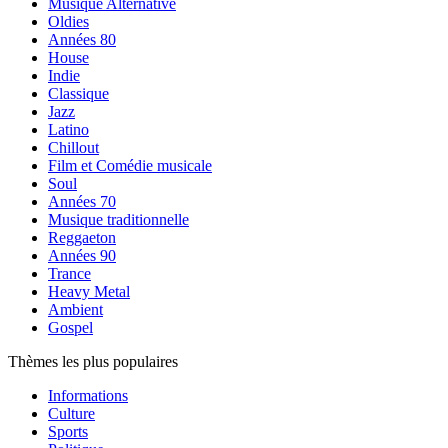
Musique Alternative
Oldies
Années 80
House
Indie
Classique
Jazz
Latino
Chillout
Film et Comédie musicale
Soul
Années 70
Musique traditionnelle
Reggaeton
Années 90
Trance
Heavy Metal
Ambient
Gospel
Thèmes les plus populaires
Informations
Culture
Sports