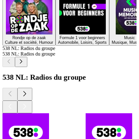
Rondje op de zaak
Formule 1 voor beginners
Music M
Culture et société, Humour
Automobile, Loisirs, Sports
Musique, Musiq
538 NL: Radios du groupe
538 NL: Radios du groupe
538 NL: Radios du groupe