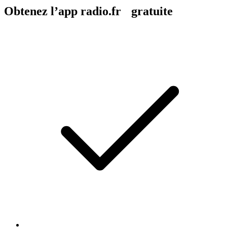
Obtenez l’app radio.fr gratuite