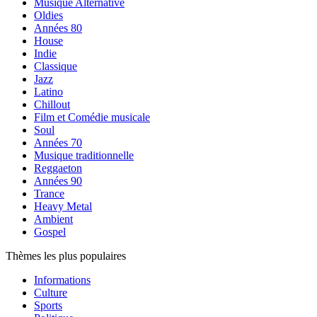
Musique Alternative
Oldies
Années 80
House
Indie
Classique
Jazz
Latino
Chillout
Film et Comédie musicale
Soul
Années 70
Musique traditionnelle
Reggaeton
Années 90
Trance
Heavy Metal
Ambient
Gospel
Thèmes les plus populaires
Informations
Culture
Sports