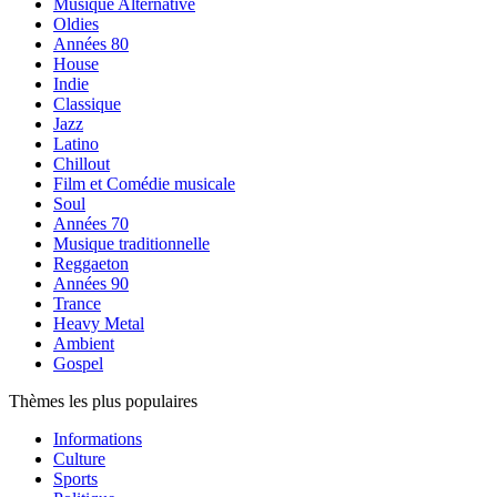
Musique Alternative
Oldies
Années 80
House
Indie
Classique
Jazz
Latino
Chillout
Film et Comédie musicale
Soul
Années 70
Musique traditionnelle
Reggaeton
Années 90
Trance
Heavy Metal
Ambient
Gospel
Thèmes les plus populaires
Informations
Culture
Sports