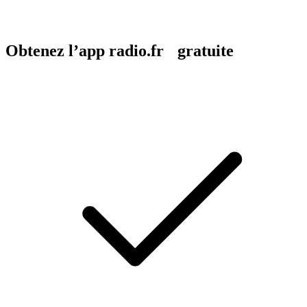
Obtenez l’app radio.fr gratuite