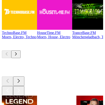
TechnoBase.FM
HouseTime.FM
TranceBase.FM
Moers, Electro, Techno
Moers, House, Electro
Mönchengladbach, Te
Les meilleurs
podcasts
Les meilleurs
podcasts
Les meilleurs
podcasts