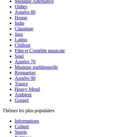
Musique Alternative
Oldies
Années 80
House
Indie
Classique
Jazz
Latino
Chillout
Film et Comédie musicale
Soul
Années 70
Musique traditionnelle
Reggaeton
Années 90
Trance
Heavy Metal
Ambient
Gospel
Thèmes les plus populaires
Informations
Culture
Sports