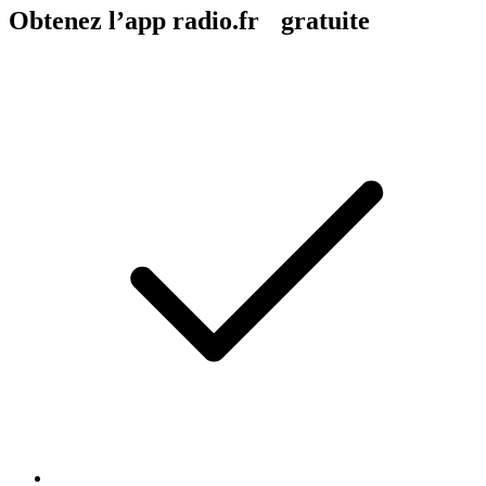
Obtenez l’app radio.fr gratuite