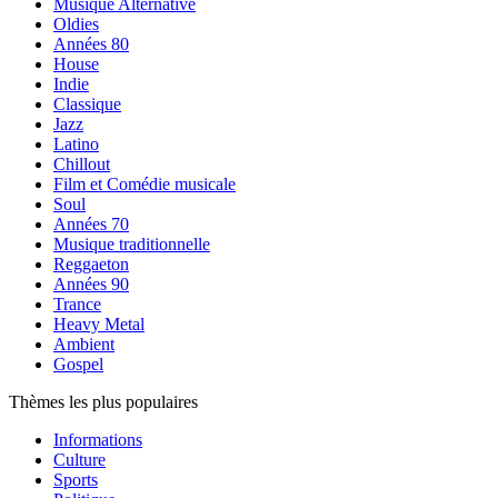
Musique Alternative
Oldies
Années 80
House
Indie
Classique
Jazz
Latino
Chillout
Film et Comédie musicale
Soul
Années 70
Musique traditionnelle
Reggaeton
Années 90
Trance
Heavy Metal
Ambient
Gospel
Thèmes les plus populaires
Informations
Culture
Sports