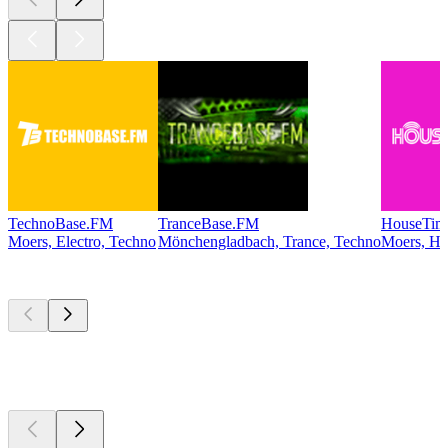
TechnoBase.FM
TranceBase.FM
HouseTim
Moers, Electro, Techno
Mönchengladbach, Trance, Techno
Moers, Ho
Les meilleurs
podcasts
Les meilleurs
podcasts
Les meilleurs
podcasts