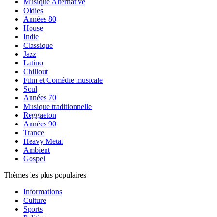
Musique Alternative
Oldies
Années 80
House
Indie
Classique
Jazz
Latino
Chillout
Film et Comédie musicale
Soul
Années 70
Musique traditionnelle
Reggaeton
Années 90
Trance
Heavy Metal
Ambient
Gospel
Thèmes les plus populaires
Informations
Culture
Sports