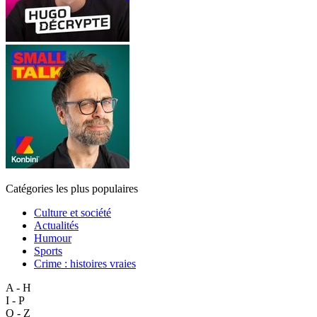
Catégories les plus populaires
Culture et société
Actualités
Humour
Sports
Crime : histoires vraies
A - H
I - P
Q - Z