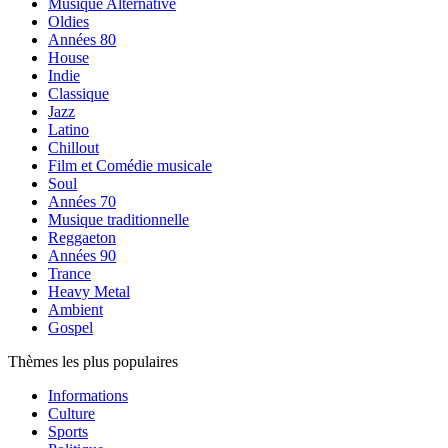
Musique Alternative
Oldies
Années 80
House
Indie
Classique
Jazz
Latino
Chillout
Film et Comédie musicale
Soul
Années 70
Musique traditionnelle
Reggaeton
Années 90
Trance
Heavy Metal
Ambient
Gospel
Thèmes les plus populaires
Informations
Culture
Sports