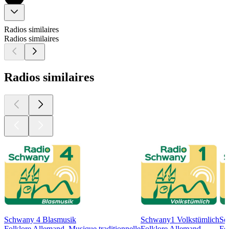
Radios similaires
Radios similaires
Radios similaires
Schwany 4 Blasmusik
Schwany1 Volkstümlich
Sc
Folklore Allemand, Musique traditionnelle
Folklore Allemand
Fo