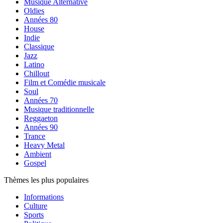
Musique Alternative
Oldies
Années 80
House
Indie
Classique
Jazz
Latino
Chillout
Film et Comédie musicale
Soul
Années 70
Musique traditionnelle
Reggaeton
Années 90
Trance
Heavy Metal
Ambient
Gospel
Thèmes les plus populaires
Informations
Culture
Sports