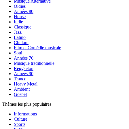
Musique Alternative
Oldies
Années 80
House
Indie
Classique
Jazz
Latino
Chillout
Film et Comédie musicale
Soul
Années 70
Musique traditionnelle
Reggaeton
Années 90
Trance
Heavy Metal
Ambient
Gospel
Thèmes les plus populaires
Informations
Culture
Sports