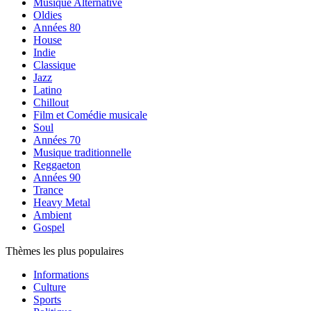
Musique Alternative
Oldies
Années 80
House
Indie
Classique
Jazz
Latino
Chillout
Film et Comédie musicale
Soul
Années 70
Musique traditionnelle
Reggaeton
Années 90
Trance
Heavy Metal
Ambient
Gospel
Thèmes les plus populaires
Informations
Culture
Sports