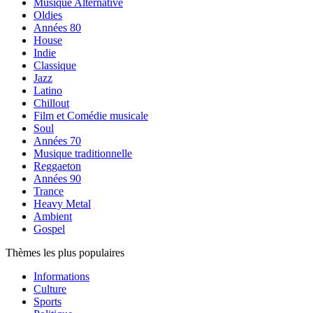
Musique Alternative
Oldies
Années 80
House
Indie
Classique
Jazz
Latino
Chillout
Film et Comédie musicale
Soul
Années 70
Musique traditionnelle
Reggaeton
Années 90
Trance
Heavy Metal
Ambient
Gospel
Thèmes les plus populaires
Informations
Culture
Sports