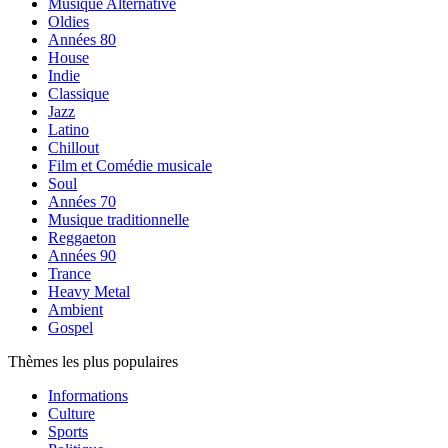
Musique Alternative
Oldies
Années 80
House
Indie
Classique
Jazz
Latino
Chillout
Film et Comédie musicale
Soul
Années 70
Musique traditionnelle
Reggaeton
Années 90
Trance
Heavy Metal
Ambient
Gospel
Thèmes les plus populaires
Informations
Culture
Sports