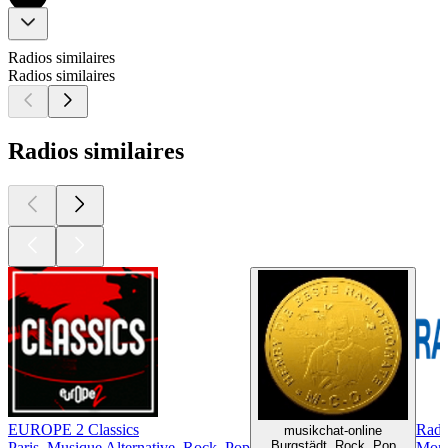
Radios similaires
Radios similaires
Radios similaires
EUROPE 2 Classics
Radi
musikchat-online
Burgstädt, Rock, Pop
Paris, Musique Alternative, Rock, Pop
Mont