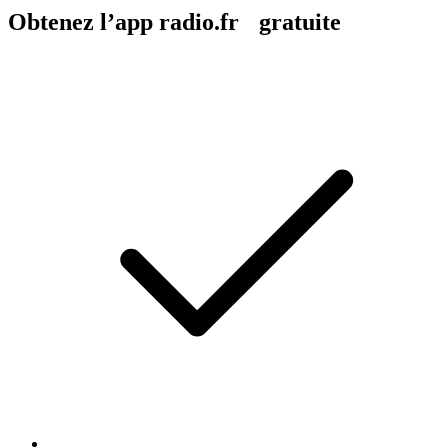
Obtenez l’app radio.fr gratuite