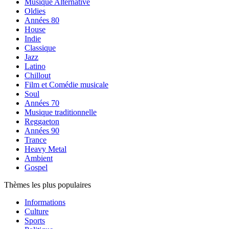
Musique Alternative
Oldies
Années 80
House
Indie
Classique
Jazz
Latino
Chillout
Film et Comédie musicale
Soul
Années 70
Musique traditionnelle
Reggaeton
Années 90
Trance
Heavy Metal
Ambient
Gospel
Thèmes les plus populaires
Informations
Culture
Sports