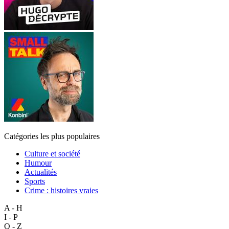
Catégories les plus populaires
Culture et société
Humour
Actualités
Sports
Crime : histoires vraies
A - H
I - P
Q - Z