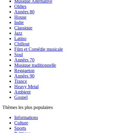
Musique Alternative
Oldies
Années 80
House
Indie
Classique
Jazz
Latino
Chillout
Film et Comédie musicale
Soul
Années 70
Musique traditionnelle
Reggaeton
Années 90
Trance
Heavy Metal
Ambient
Gospel
Thèmes les plus populaires
Informations
Culture
Sports