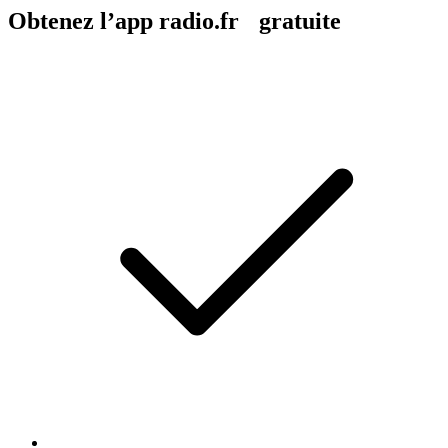
Obtenez l’app radio.fr gratuite