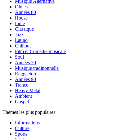
Musique Alternative
Oldies
Années 80
House
Indie
Classique
Jazz
Latino
Chillout
Film et Comédie musicale
Soul
Années 70
Musique traditionnelle
Reggaeton
Années 90
Trance
Heavy Metal
Ambient
Gospel
Thèmes les plus populaires
Informations
Culture
Sports