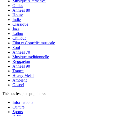
Musique Alternative
Oldies
Années 80
House
Indie
Classique
Jazz
Latino
Chillout
Film et Comédie musicale
Soul
Années 70
Musique traditionnelle
Reggaeton
Années 90
Trance
Heavy Metal
Ambient
Gospel
Thèmes les plus populaires
Informations
Culture
Sports