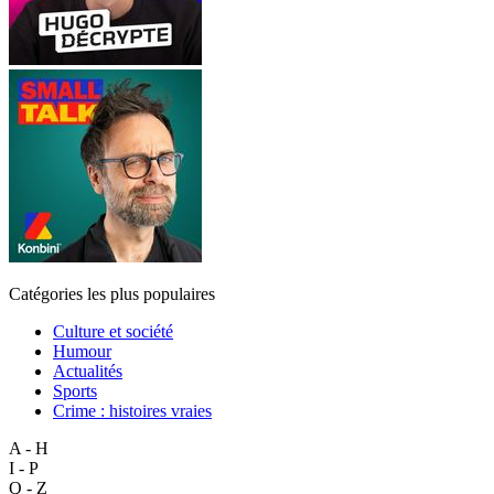
Catégories les plus populaires
Culture et société
Humour
Actualités
Sports
Crime : histoires vraies
A - H
I - P
Q - Z