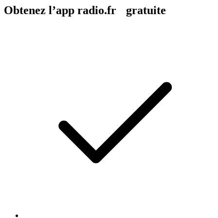
Obtenez l’app radio.fr gratuite