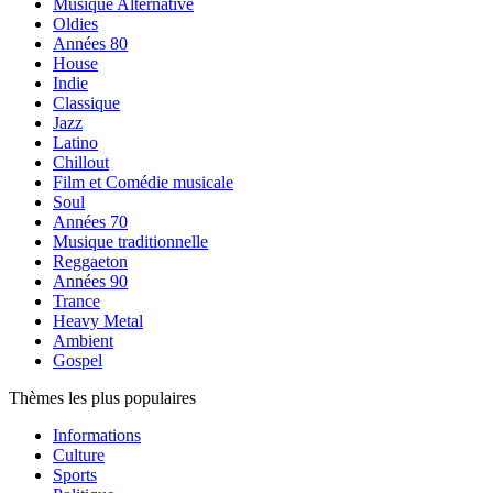
Musique Alternative
Oldies
Années 80
House
Indie
Classique
Jazz
Latino
Chillout
Film et Comédie musicale
Soul
Années 70
Musique traditionnelle
Reggaeton
Années 90
Trance
Heavy Metal
Ambient
Gospel
Thèmes les plus populaires
Informations
Culture
Sports