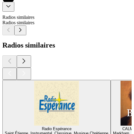
Radios similaires
Radios similaires
Radios similaires
Radio Espérance
CALM 
Saint Étienne, Instrumental, Classique, Musique Chrétienne
Markham, In