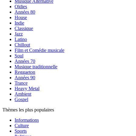
Musique Alternative
Oldies
Années 80
House
Indie
Classique
Jazz
Latino
Chillout
Film et Comédie musicale
Soul
Années 70
Musique traditionnelle
Reggaeton
Années 90
Trance
Heavy Metal
Ambient
Gospel
Thèmes les plus populaires
Informations
Culture
Sports