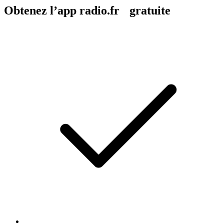
Obtenez l’app radio.fr gratuite