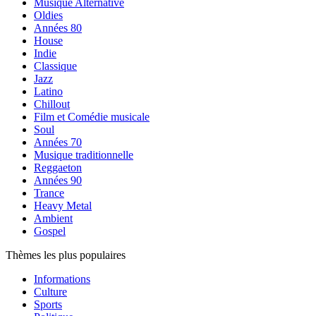
Musique Alternative
Oldies
Années 80
House
Indie
Classique
Jazz
Latino
Chillout
Film et Comédie musicale
Soul
Années 70
Musique traditionnelle
Reggaeton
Années 90
Trance
Heavy Metal
Ambient
Gospel
Thèmes les plus populaires
Informations
Culture
Sports