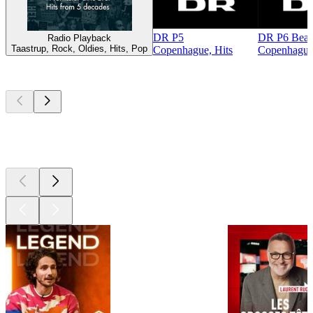
DR P5
DR P6 Beat
Radio Playback
Taastrup, Rock, Oldies, Hits, Pop
Copenhague, Hits
Copenhague,
Les meilleurs
podcasts
Les meilleurs
podcasts
Les meilleurs
podcasts