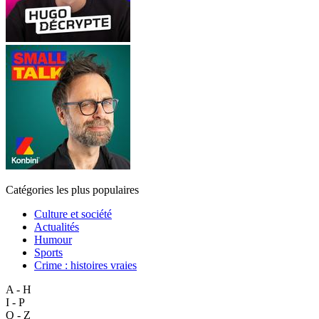
Catégories les plus populaires
Culture et société
Actualités
Humour
Sports
Crime : histoires vraies
A - H
I - P
Q - Z