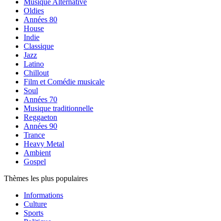
Musique Alternative
Oldies
Années 80
House
Indie
Classique
Jazz
Latino
Chillout
Film et Comédie musicale
Soul
Années 70
Musique traditionnelle
Reggaeton
Années 90
Trance
Heavy Metal
Ambient
Gospel
Thèmes les plus populaires
Informations
Culture
Sports