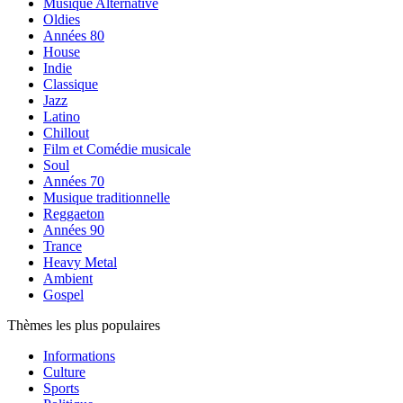
Musique Alternative
Oldies
Années 80
House
Indie
Classique
Jazz
Latino
Chillout
Film et Comédie musicale
Soul
Années 70
Musique traditionnelle
Reggaeton
Années 90
Trance
Heavy Metal
Ambient
Gospel
Thèmes les plus populaires
Informations
Culture
Sports