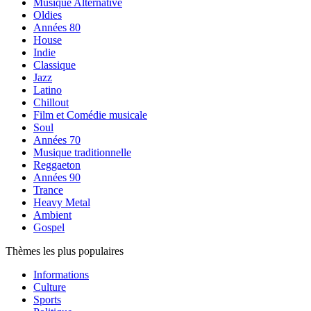
Musique Alternative
Oldies
Années 80
House
Indie
Classique
Jazz
Latino
Chillout
Film et Comédie musicale
Soul
Années 70
Musique traditionnelle
Reggaeton
Années 90
Trance
Heavy Metal
Ambient
Gospel
Thèmes les plus populaires
Informations
Culture
Sports