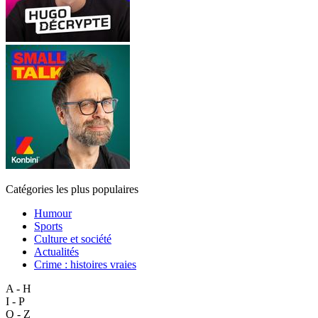
Catégories les plus populaires
Humour
Sports
Culture et société
Actualités
Crime : histoires vraies
A - H
I - P
Q - Z