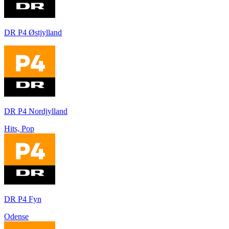
DR P4 Østjylland
DR P4 Nordjylland
Hits, Pop
DR P4 Fyn
Odense