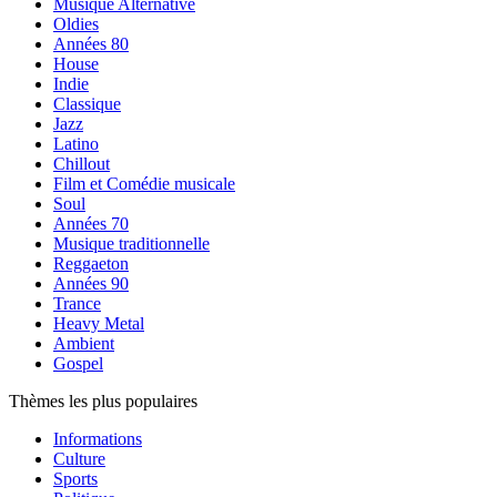
Musique Alternative
Oldies
Années 80
House
Indie
Classique
Jazz
Latino
Chillout
Film et Comédie musicale
Soul
Années 70
Musique traditionnelle
Reggaeton
Années 90
Trance
Heavy Metal
Ambient
Gospel
Thèmes les plus populaires
Informations
Culture
Sports