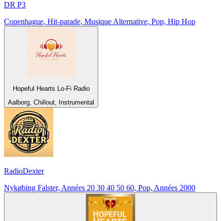
DR P3
Copenhague, Hit-parade, Musique Alternative, Pop, Hip Hop
Hopeful Hearts Lo-Fi Radio
Aalborg, Chillout, Instrumental
RadioDexter
Nykøbing Falster, Années 20 30 40 50 60, Pop, Années 2000