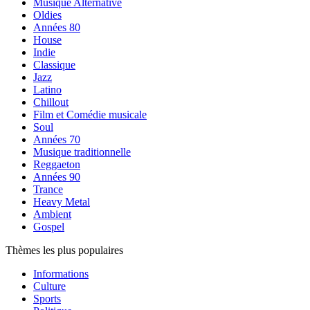
Musique Alternative
Oldies
Années 80
House
Indie
Classique
Jazz
Latino
Chillout
Film et Comédie musicale
Soul
Années 70
Musique traditionnelle
Reggaeton
Années 90
Trance
Heavy Metal
Ambient
Gospel
Thèmes les plus populaires
Informations
Culture
Sports