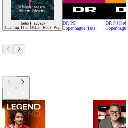
DR P5
DR P4 Køb
Radio Playback
Taastrup, Hits, Oldies, Rock, Pop
Copenhague, Hits
Copenhague
Les meilleurs
podcasts
Les meilleurs
podcasts
Les meilleurs
podcasts