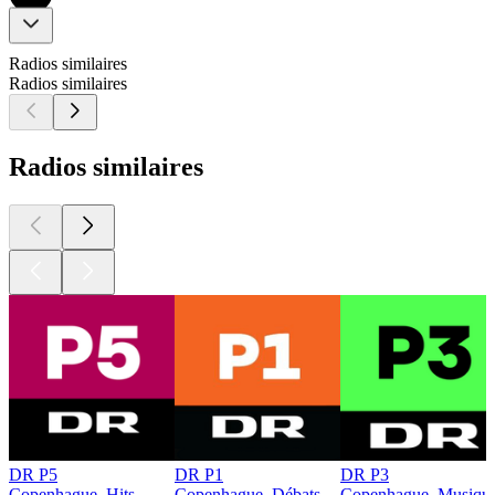
Radios similaires
Radios similaires
Radios similaires
DR P5
DR P1
DR P3
Copenhague, Hits
Copenhague, Débats
Copenhague, Musique 