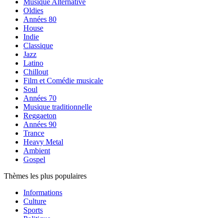
Musique Alternative
Oldies
Années 80
House
Indie
Classique
Jazz
Latino
Chillout
Film et Comédie musicale
Soul
Années 70
Musique traditionnelle
Reggaeton
Années 90
Trance
Heavy Metal
Ambient
Gospel
Thèmes les plus populaires
Informations
Culture
Sports