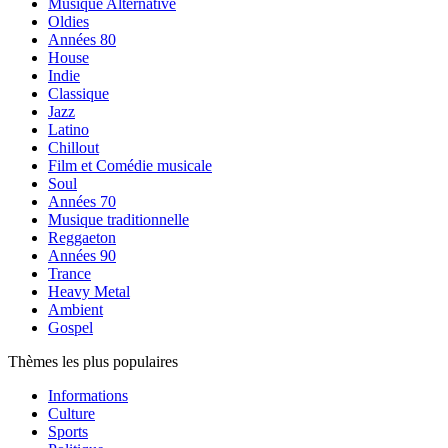
Musique Alternative
Oldies
Années 80
House
Indie
Classique
Jazz
Latino
Chillout
Film et Comédie musicale
Soul
Années 70
Musique traditionnelle
Reggaeton
Années 90
Trance
Heavy Metal
Ambient
Gospel
Thèmes les plus populaires
Informations
Culture
Sports