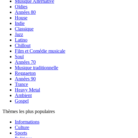
Musique Alternative
Oldies
Années 80
House
Indie
Classique
Jazz
Latino
Chillout
Film et Comédie musicale
Soul
Années 70
Musique traditionnelle
Reggaeton
Années 90
Trance
Heavy Metal
Ambient
Gospel
Thèmes les plus populaires
Informations
Culture
Sports