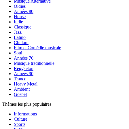
Musique Alternative
Oldies
Années 80
House
Indie
Classique
Jazz
Latino
Chillout
Film et Comédie musicale
Soul
Années 70
Musique traditionnelle
Reggaeton
Années 90
Trance
Heavy Metal
Ambient
Gospel
Thèmes les plus populaires
Informations
Culture
Sports