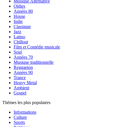
Musique Alternative
Oldies
Années 80
House
Indie
Classique
Jazz
Latino
Chillout
Film et Comédie musicale
Soul
Années 70
Musique traditionnelle
Reggaeton
Années 90
Trance
Heavy Metal
Ambient
Gospel
Thèmes les plus populaires
Informations
Culture
Sports