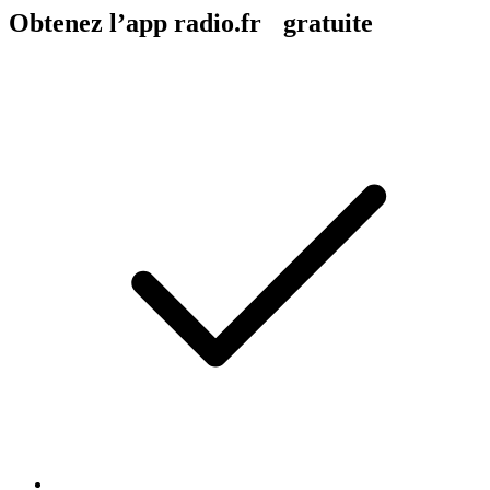
Obtenez l’app radio.fr gratuite