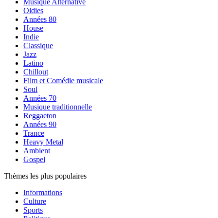
Musique Alternative
Oldies
Années 80
House
Indie
Classique
Jazz
Latino
Chillout
Film et Comédie musicale
Soul
Années 70
Musique traditionnelle
Reggaeton
Années 90
Trance
Heavy Metal
Ambient
Gospel
Thèmes les plus populaires
Informations
Culture
Sports