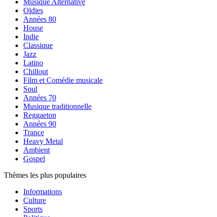
Musique Alternative
Oldies
Années 80
House
Indie
Classique
Jazz
Latino
Chillout
Film et Comédie musicale
Soul
Années 70
Musique traditionnelle
Reggaeton
Années 90
Trance
Heavy Metal
Ambient
Gospel
Thèmes les plus populaires
Informations
Culture
Sports