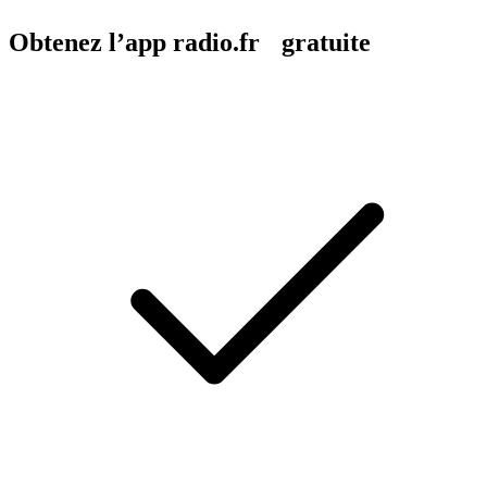
Obtenez l’app radio.fr gratuite