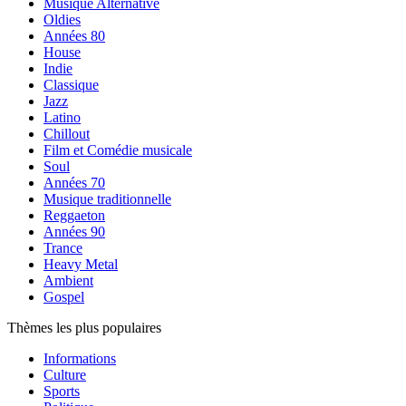
Musique Alternative
Oldies
Années 80
House
Indie
Classique
Jazz
Latino
Chillout
Film et Comédie musicale
Soul
Années 70
Musique traditionnelle
Reggaeton
Années 90
Trance
Heavy Metal
Ambient
Gospel
Thèmes les plus populaires
Informations
Culture
Sports