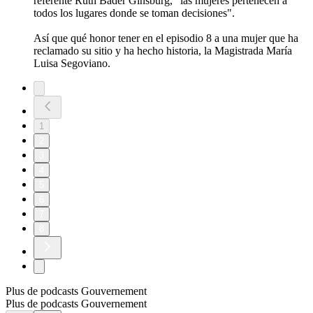
referente Ruth Bader Ginsburg, "las mujeres pertenecen a
todos los lugares donde se toman decisiones".
Así que qué honor tener en el episodio 8 a una mujer que ha
reclamado su sitio y ha hecho historia, la Magistrada María
Luisa Segoviano.
1
2
3
4
5
6
7
8
Plus de podcasts Gouvernement
Plus de podcasts Gouvernement