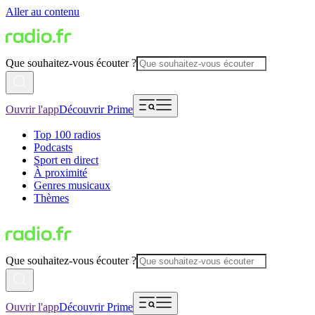
Aller au contenu
Que souhaitez-vous écouter ?
Ouvrir l'app
Découvrir Prime
Top 100 radios
Podcasts
Sport en direct
À proximité
Genres musicaux
Thèmes
Que souhaitez-vous écouter ?
Ouvrir l'app
Découvrir Prime