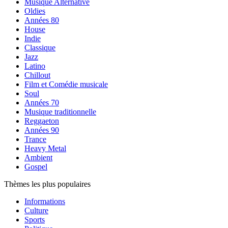
Musique Alternative
Oldies
Années 80
House
Indie
Classique
Jazz
Latino
Chillout
Film et Comédie musicale
Soul
Années 70
Musique traditionnelle
Reggaeton
Années 90
Trance
Heavy Metal
Ambient
Gospel
Thèmes les plus populaires
Informations
Culture
Sports