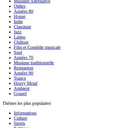
Musique Alternative
Oldies
Années 80
House
Indie
Classique
Jazz
Latino
Chillout
Film et Comédie musicale
Soul
Années 70
Musique traditionnelle
Reggaeton
Années 90
Trance
Heavy Metal
Ambient
Gospel
Thèmes les plus populaires
Informations
Culture
Sports