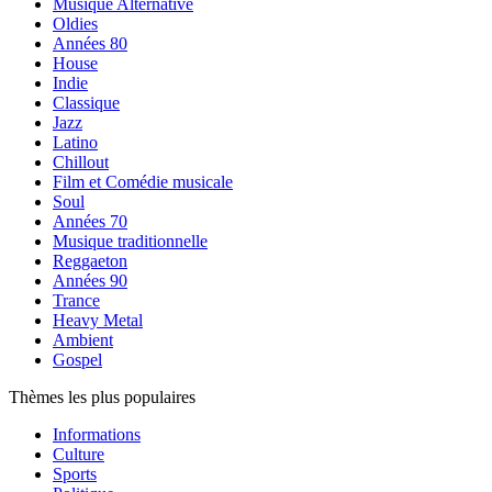
Musique Alternative
Oldies
Années 80
House
Indie
Classique
Jazz
Latino
Chillout
Film et Comédie musicale
Soul
Années 70
Musique traditionnelle
Reggaeton
Années 90
Trance
Heavy Metal
Ambient
Gospel
Thèmes les plus populaires
Informations
Culture
Sports