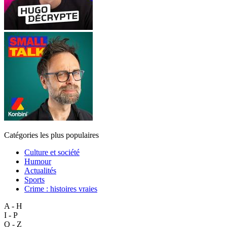
Catégories les plus populaires
Culture et société
Humour
Actualités
Sports
Crime : histoires vraies
A - H
I - P
Q - Z