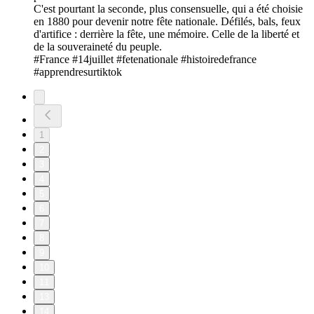
C'est pourtant la seconde, plus consensuelle, qui a été choisie
en 1880 pour devenir notre fête nationale. Défilés, bals, feux
d'artifice : derrière la fête, une mémoire. Celle de la liberté et
de la souveraineté du peuple.
#France #14juillet #fetenationale #histoiredefrance
#apprendresurtiktok
1
2
3
4
5
6
7
8
9
10
11
13
14