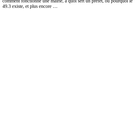
comment fonctionne une mairie, à quoi sert un préfet, ou pourquoi le
49.3 existe, et plus encore …
Site web du podcast