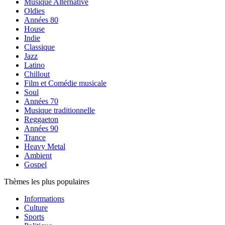
Musique Alternative
Oldies
Années 80
House
Indie
Classique
Jazz
Latino
Chillout
Film et Comédie musicale
Soul
Années 70
Musique traditionnelle
Reggaeton
Années 90
Trance
Heavy Metal
Ambient
Gospel
Thèmes les plus populaires
Informations
Culture
Sports