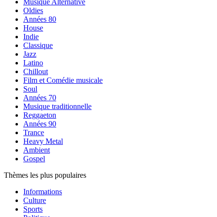
Musique Alternative
Oldies
Années 80
House
Indie
Classique
Jazz
Latino
Chillout
Film et Comédie musicale
Soul
Années 70
Musique traditionnelle
Reggaeton
Années 90
Trance
Heavy Metal
Ambient
Gospel
Thèmes les plus populaires
Informations
Culture
Sports