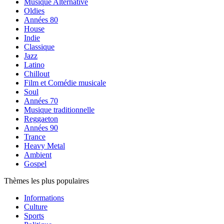
Musique Alternative
Oldies
Années 80
House
Indie
Classique
Jazz
Latino
Chillout
Film et Comédie musicale
Soul
Années 70
Musique traditionnelle
Reggaeton
Années 90
Trance
Heavy Metal
Ambient
Gospel
Thèmes les plus populaires
Informations
Culture
Sports