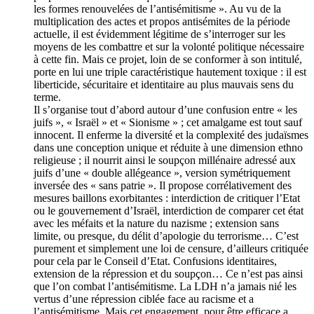
les formes renouvelées de l’antisémitisme ». Au vu de la
multiplication des actes et propos antisémites de la période
actuelle, il est évidemment légitime de s’interroger sur les
moyens de les combattre et sur la volonté politique nécessaire
à cette fin. Mais ce projet, loin de se conformer à son intitulé,
porte en lui une triple caractéristique hautement toxique : il est
liberticide, sécuritaire et identitaire au plus mauvais sens du
terme.
Il s’organise tout d’abord autour d’une confusion entre « les
juifs », « Israël » et « Sionisme » ; cet amalgame est tout sauf
innocent. Il enferme la diversité et la complexité des judaïsmes
dans une conception unique et réduite à une dimension ethno
religieuse ; il nourrit ainsi le soupçon millénaire adressé aux
juifs d’une « double allégeance », version symétriquement
inversée des « sans patrie ». Il propose corrélativement des
mesures baillons exorbitantes : interdiction de critiquer l’Etat
ou le gouvernement d’Israël, interdiction de comparer cet état
avec les méfaits et la nature du nazisme ; extension sans
limite, ou presque, du délit d’apologie du terrorisme… C’est
purement et simplement une loi de censure, d’ailleurs critiquée
pour cela par le Conseil d’Etat. Confusions identitaires,
extension de la répression et du soupçon… Ce n’est pas ainsi
que l’on combat l’antisémitisme. La LDH n’a jamais nié les
vertus d’une répression ciblée face au racisme et a
l’antisémitisme. Mais cet engagement, pour être efficace a