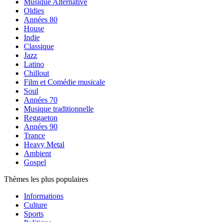
Musique Alternative
Oldies
Années 80
House
Indie
Classique
Jazz
Latino
Chillout
Film et Comédie musicale
Soul
Années 70
Musique traditionnelle
Reggaeton
Années 90
Trance
Heavy Metal
Ambient
Gospel
Thèmes les plus populaires
Informations
Culture
Sports