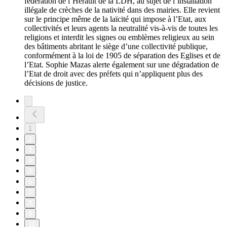
fédération de l’Hérault de la LDH, au sujet de l’installation
illégale de crèches de la nativité dans des mairies. Elle revient
sur le principe même de la laïcité qui impose à l’Etat, aux
collectivités et leurs agents la neutralité vis-à-vis de toutes les
religions et interdit les signes ou emblèmes religieux au sein
des bâtiments abritant le siège d’une collectivité publique,
conformément à la loi de 1905 de séparation des Eglises et de
l’Etat. Sophie Mazas alerte également sur une dégradation de
l’Etat de droit avec des préfets qui n’appliquent plus des
décisions de justice.
1
2
3
4
5
6
7
8
9
10