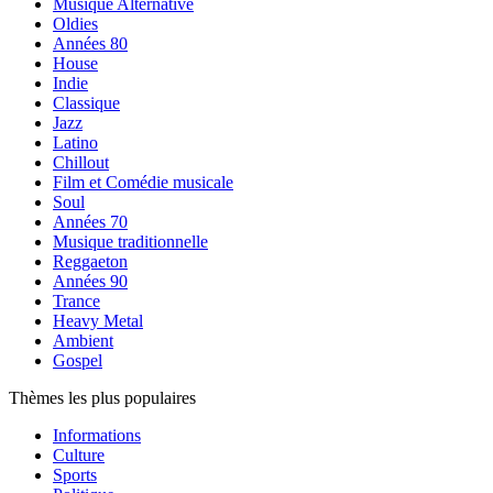
Musique Alternative
Oldies
Années 80
House
Indie
Classique
Jazz
Latino
Chillout
Film et Comédie musicale
Soul
Années 70
Musique traditionnelle
Reggaeton
Années 90
Trance
Heavy Metal
Ambient
Gospel
Thèmes les plus populaires
Informations
Culture
Sports